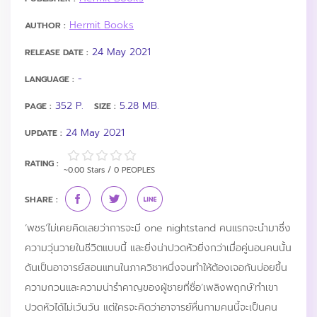
Hermit Books
AUTHOR :
24 May 2021
RELEASE DATE :
-
LANGUAGE :
352 P.
5.28 MB.
PAGE :
SIZE :
24 May 2021
UPDATE :
RATING :
~0.00 Stars / 0 PEOPLES
SHARE :
‘พชร’ไม่เคยคิดเลยว่าการจะมี one nightstand คนแรกจะนำมาซึ่ง
ความวุ่นวายในชีวิตแบบนี้ และยิ่งน่าปวดหัวยิ่งกว่าเมื่อคู่นอนคนนั้น
ดันเป็นอาจารย์สอนแทนในภาควิชาหนึ่งจนทำให้ต้องเจอกันบ่อยขึ้น
ความกวนและความน่ารำคาญของผู้ชายที่ชื่อ‘เพลิงพฤกษ์’ทำเขา
ปวดหัวได้ไม่เว้นวัน แต่ใครจะคิดว่าอาจารย์หื่นกามคนนี้จะเป็นคน