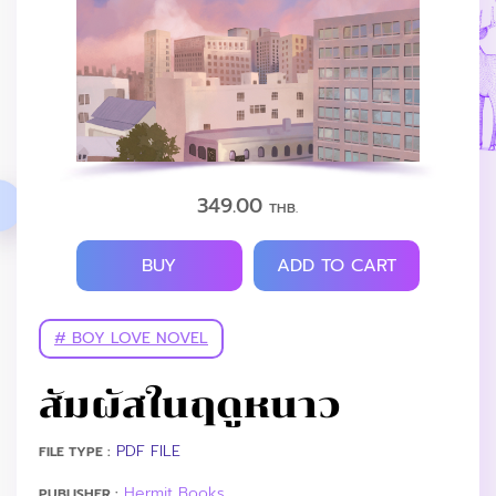
349.00
THB.
BUY
ADD TO CART
# BOY LOVE NOVEL
สัมผัสในฤดูหนาว
PDF FILE
FILE TYPE :
Hermit Books
PUBLISHER :