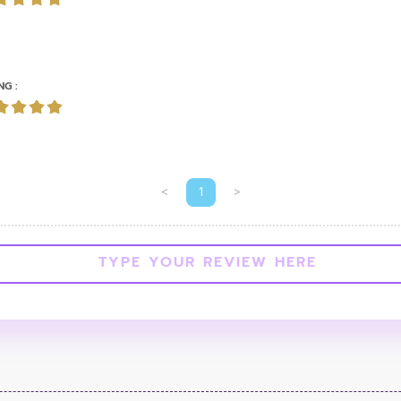
NG :
<
1
>