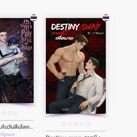
ผมปลุกผีดิบในวันสิ้นโลก (อินิกม่าxอัลฟ่า)
เด็
 ไร้รูปแบบ