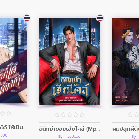
ผมเปลี่ยนใครก็ได้ ให้เป็นอย่างที่ผมต้องการ
อินิกม่าของเฮียไคล์ (Mpreg)
ูปแบบ
By : ไร้รูปแบบ
By :