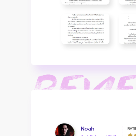
Noah
RATI