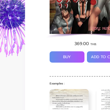
369.00
THB.
BUY
ADD TO 
Examples :