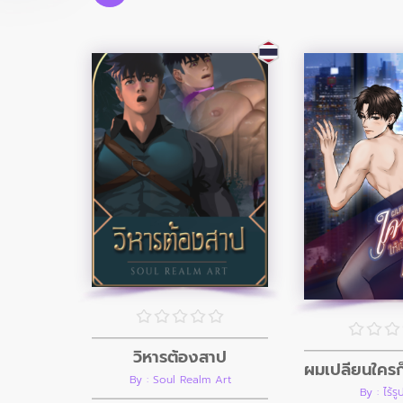
วิหารต้องสาป
By : Soul Realm Art
By : ไร้ร