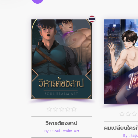
วิหารต้องสาป
By : Soul Realm Art
By : ไร้ร