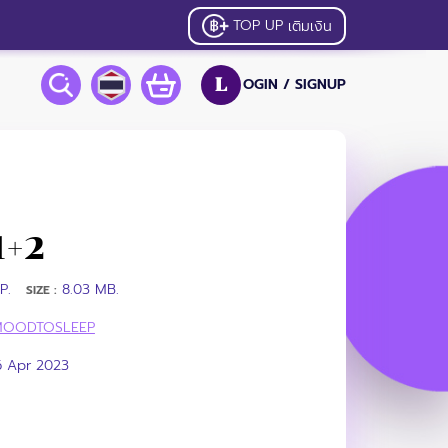
TOP UP
เติมเงิน
OGIN /
SIGNUP
L
1+2
P.
8.03 MB.
SIZE :
MOODTOSLEEP
6 Apr 2023