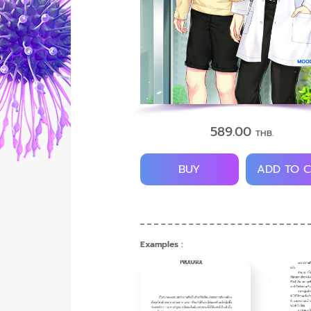
589.00
THB.
BUY
ADD TO 
Examples :