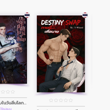
ผมปลุกผีดิบในวันสิ้นโลก (อินิกม่าxอัลฟ่า)
เด็
 ไร้รูปแบบ