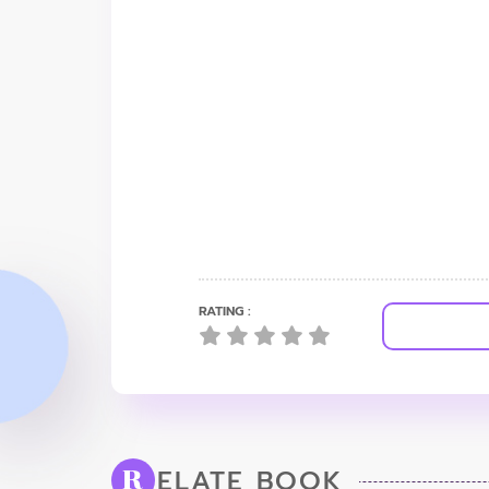
RATING :
ELATE BOOK
R