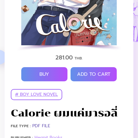
281.00
THB.
BUY
ADD TO CART
# BOY LOVE NOVEL
Calorie ผมแค่มารอลี่
PDF FILE
FILE TYPE :
Hermit Books
PUBLISHER :