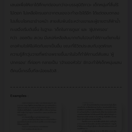
เสนอเพื่อให้เขาได้ศึกษาต่อจนกว่าจะบรรลุนิติภาวะ เด็กหนุ่มที่สิ้นไร้
ไม้ตอก ไม่เหลือใครนอกจากตนเองจะทำอะไรได้อีก ได้แต่ตอบตกลง
ไปเสี่ยงโชคเอาข้างหน้า สายสัมพันธ์ระหว่างเขาและผู้ชายตาสีฟ้าน้ำ
ทะเลจึงเริ่มต้นขึ้น ในฐานะ ‘เด็กในการดูแล’ และ ‘ผู้ปกครอง’
ทว่า...ออสติน สเวน มีเสน่ห์เหลือล้นมากเกินไปจนทำให้กานต์แทบไม่
อาจห้ามใจให้ไม่คิดกับเขาเป็นอื่น ขณะที่ชีวิตประสบกับจุดหักเห
ความรู้สึกวุ่นวายที่พร่างพรายขึ้นมาในใจก็ทำให้กานต์สับสน ‘ผู้
ปกครอง’ ที่ค่อยๆ กลายเป็น ‘เจ้าของหัวใจ’ ชักจะทำให้เด็กหนุ่มแสน
ดีคนนี้เกเรขึ้นทีละน้อยแล้วสิ...
Examples :