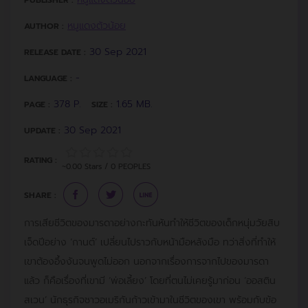
PUBLISHER :
หนูแดงตัวน้อย
AUTHOR :
30 Sep 2021
RELEASE DATE :
-
LANGUAGE :
378 P.
1.65 MB.
PAGE :
SIZE :
30 Sep 2021
UPDATE :
RATING :
~0.00 Stars / 0 PEOPLES
SHARE :
การเสียชีวิตของมารดาอย่างกะทันหันทำให้ชีวิตของเด็กหนุ่มวัยสิบ
เจ็ดปีอย่าง ‘กานต์’ เปลี่ยนไปราวกับหน้ามือหลังมือ ทว่าสิ่งที่ทำให้
เขาต้องอึ้งงันจนพูดไม่ออก นอกจากเรื่องการจากไปของมารดา
แล้ว ก็คือเรื่องที่เขามี ‘พ่อเลี้ยง’ โดยที่ตนไม่เคยรู้มาก่อน ‘ออสติน
สเวน’ นักธุรกิจชาวอเมริกันก้าวเข้ามาในชีวิตของเขา พร้อมกับข้อ