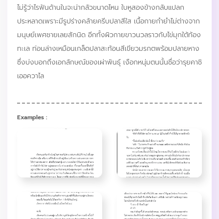
ไม่รู้ว่าไรฟันด้านในจะน่ากลัวขนาดไหน ใบหูสองข้างกลับแปลก
ประหลาดเพราะมีรูปร่างคล้ายครีบปลาสีใส เนื้อกายกำยำไม่ต่างจาก
มนุษย์เพศชายเลยสักนิด อีกทั้งผิวกายขาวนวลราวกับไข่มุกใต้ท้อง
ทะเล ท่อนล่างเหมือนเกล็ดปลาสะท้อนสีเขียวมรกตพร้อมปลายหาง
ซึ่งบ่งบอกถึงเอกลักษณ์ของเผ่าพันธุ์ เงือกหนุ่มตนนั้นชื่อว่ารุยคาชิ
เออควาไล
Examples :