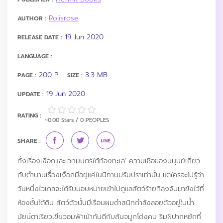
Rolisrose
AUTHOR :
19 Jun 2020
RELEASE DATE :
-
LANGUAGE :
200 P.
3.3 MB.
PAGE :
SIZE :
19 Jun 2020
UPDATE :
RATING :
~0.00 Stars / 0 PEOPLES
SHARE :
ทั้งเรื่องเงือกและเวทมนตร์ใต้ท้องทะเล’ ความเชื่อของมนุษย์เกี่ยว
กับตำนานเรื่องเงือกมีอยู่แค่ในนิทานปรัมปราเท่านั้น แต่ใครจะไปรู้ว่า
วันหนึ่งไวเกลจะได้รับมอบหมายเข้าไปดูแลสัตว์ร้ายที่ลุงจับมาขังไว้ที่
ห้องชั้นใต้ดิน สัตว์ตัวนั้นมีเรือนผมดำสนิทกำลังลอยตัวอยู่ในน้ำ
นัยน์ตาเรียวเขียวอมฟ้าเข้ากันดีกับสันจมูกโด่งคม ริมฝีปากหยักที่