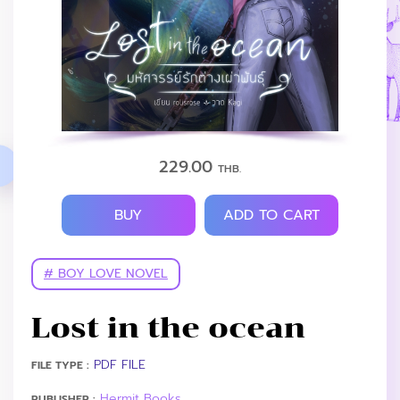
229.00
THB.
BUY
ADD TO CART
# BOY LOVE NOVEL
Lost in the ocean
PDF FILE
FILE TYPE :
Hermit Books
PUBLISHER :