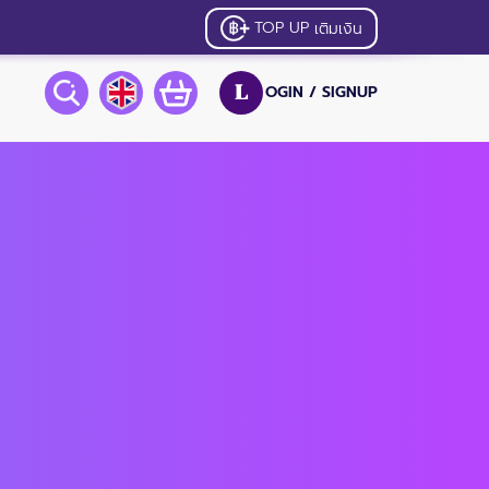
TOP UP
เติมเงิน
OGIN /
SIGNUP
L