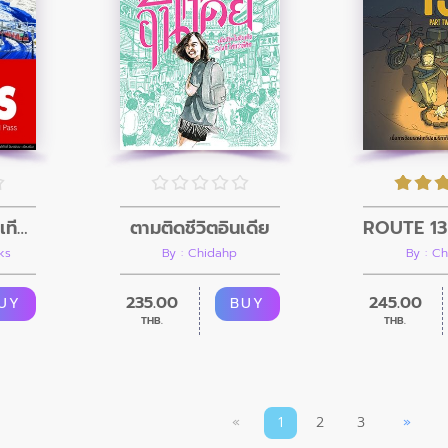
Trip To SWISS เที่ยวสวิตเซอร์แลนด์
ตามติดชีวิตอินเดีย
ks
By : Chidahp
By : C
235.00
245.00
UY
BUY
THB.
THB.
«
1
2
3
»