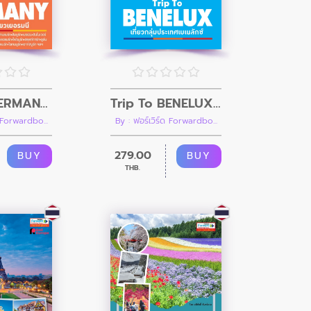
Trip To GERMANY ใครๆก็ไปเที่ยวเยอรมนี
Trip To BENELUX เที่ยวกลุ่มประเทศเบเนลักซ์ เนเธอร์แลนด์ เบลเยียม ลักเซมเบิร์ก
ด Forwardbo...
By : ฟอร์เวิร์ด Forwardbo...
279.00
BUY
BUY
THB.