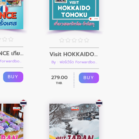
Visit FRANCE เที่ยวฝรั่งเศส
Visit HOKKAIDO TOHOKU เที่ยวฮอกไกโดและภูมิภาคโทโฮกุ (คู่มือนำเที่ยวประเทศญี่ปุ่น)
ด Forwardbo...
By : ฟอร์เวิร์ด Forwardbo...
BUY
279.00
BUY
THB.