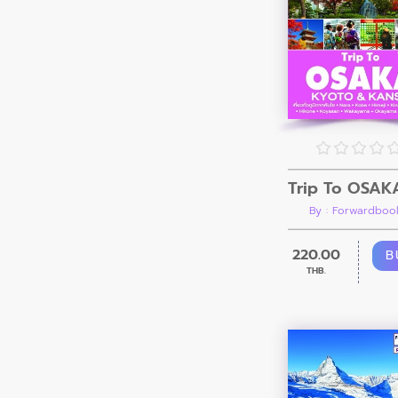
By : Forwardboo
220.00
B
THB.