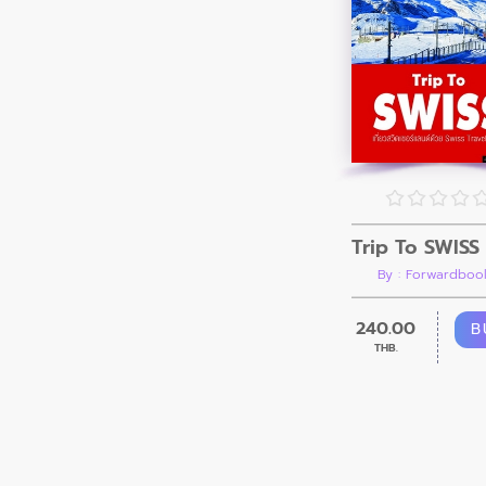
By : Forwardboo
240.00
B
THB.