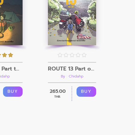
ROUTE 13 Part two
ROUTE 13 Part one
hidahp
By : Chidahp
265.00
BUY
BUY
THB.