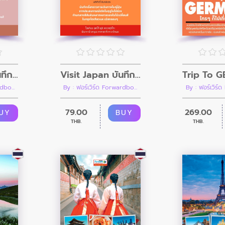
Visit Japan บันทึกเที่ยวญี่ปุ่น เล่ม 4 จากชูบุสู่คันไซเลยไปคิวชู ฤดูใบไม้ร่วง Autumn CHUBU-KANSAI & KYUSHU
Visit Japan บันทึกเที่ยวญี่ปุ่น เล่ม 3 คันโตตามล่าใบไม้แดง Autumn KANTO
By : ฟอร์เวิร์
dbo...
By : ฟอร์เวิร์ด Forwardbo...
269.00
79.00
UY
BUY
THB.
THB.