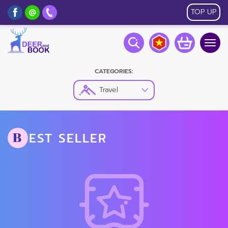
TOP UP
Togg
navig
CATEGORIES:
Travel
EST SELLER
B