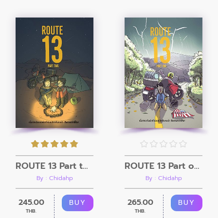
ROUTE 13 Part two
ROUTE 13 Part one
By : Chidahp
By : Chidahp
245.00
265.00
BUY
BUY
THB.
THB.