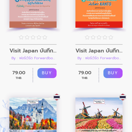
Visit Japan บันทึกเที่ยวญี่ปุ่น เล่ม 4 จากชูบุสู่คันไซเลยไปคิวชู ฤดูใบไม้ร่วง Autumn CHUBU-KANSAI & KYUSHU
Visit Japan บันทึกเที่ยวญี่ปุ่น เล่ม 3 คันโตตามล่าใบไม้แดง Autumn KANTO
By : ฟอร์เวิร์ด Forwardbo...
By : ฟอร์เวิร์ด Forwardbo...
79.00
79.00
BUY
BUY
THB.
THB.