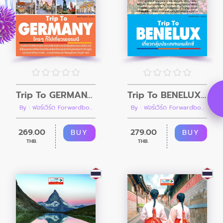
Trip To GERMANY ใครๆก็ไปเที่ยวเยอรมนี
Trip To BENELUX เที่ยวกลุ่มประเทศเบเนลักซ์ เนเธอร์แลนด์ เบลเยียม ลักเซมเบิร์ก
By : ฟอร์เวิร์ด Forwardbo...
By : ฟอร์เวิร์ด Forwardbo...
269.00
279.00
BUY
BUY
THB.
THB.