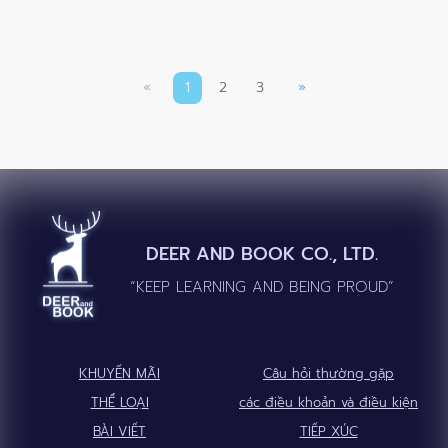
«
1
2
3
»
DEER AND BOOK CO., LTD.
“KEEP LEARNING AND BEING PROUD”
KHUYẾN MÃI
Câu hỏi thường gặp
THỂ LOẠI
các điều khoản và điều kiện
BÀI VIẾT
TIẾP XÚC