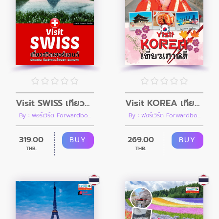
Visit KOREA เที่ยวเกาหลี คู่มือนำเที่ยวกรุงโซล พูซานและเมืองน้อยใหญ่ทั่วเกาหลีใต้
Visit SWISS เที่ยวสวิตเซอร์แลนด์ เที่ยวชมเมือง นั่งรถไฟชมวิว ขึ้นยอดเขา ล่องทะเลสาบ
By : ฟอร์เวิร์ด Forwardbo...
By : ฟอร์เวิร์ด Forwardbo...
269.00
319.00
BUY
BUY
THB.
THB.