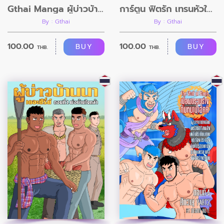
Gthai Manga ผู้บ่าวบ้านนา ตอนที่2
การ์ตูน ฟิตรัก เทรนหัวใจ ตอนที่11 อวสาน
By : Gthai
By : Gthai
100.00
100.00
BUY
BUY
THB.
THB.