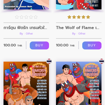
การ์ตูน ฟิตรัก เทรนหัวใจ ตอนที่10
The Wolf of Flame เมื่อผมรวมร่างกับหมาป่าอัคคี ตอนที่3
By : Gthai
By : Gthai
100.00
100.00
BUY
BUY
THB.
THB.