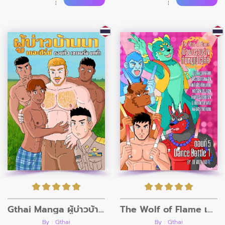
Gthai Manga ผู้บ่าวบ้านนา ตอนที่3
The Wolf of Flame เมื่อผมรวมร่างกับหมาป่าอัคคี ตอนที่5
By : Gthai
By : Gthai