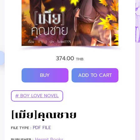
374.00
THB.
BUY
ADD TO CART
# BOY LOVE NOVEL
[เมีย]คุณชาย
PDF FILE
FILE TYPE :
Hermit Books
PUBLISHER :