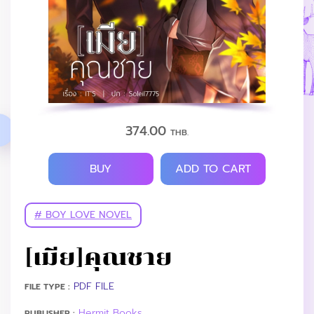
374.00
THB.
BUY
ADD TO CART
# BOY LOVE NOVEL
[เมีย]คุณชาย
PDF FILE
FILE TYPE :
Hermit Books
PUBLISHER :