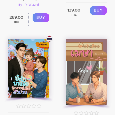
By : Y-Wizard
139.00
BUY
THB.
269.00
BUY
THB.