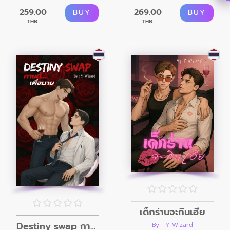
259.00
269.00
BUY
BUY
THB.
THB.
เด็กร่านจะกินเฮีย
Destiny swap กายนี้ เพื่อนาย
By : Y-Wizard