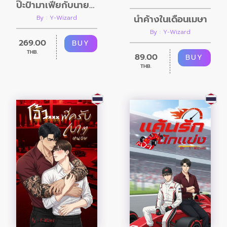
ป๊ะป๋ามาเฟียกับนายพี่เลี้ยงตัวป่วน
น้ำค้างในเดือนเมษา
By : Y-Wizard
By : Y-Wizard
269.00
BUY
THB.
89.00
BUY
THB.