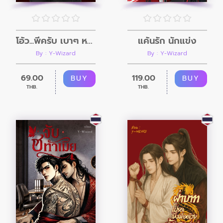
โอ้ว...พี่ครับ เบาๆ หน่อย
แค้นรัก นักแข่ง
By : Y-Wizard
By : Y-Wizard
69.00
119.00
BUY
BUY
THB.
THB.