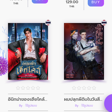
129.00
BUY
THB.
THB.
อินิกม่าของเฮียไคล์ (Mpreg)
ผมปลุกผีดิบในวันสิ้นโลก (อินิกม่าxอัลฟ่า)
By : ไร้รูปแบบ
By : ไร้รูปแบบ