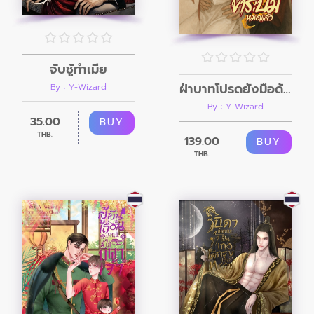
จับชู้ทำเมีย
ฝ่าบาทโปรดยั้งมือด้วย ข้าระบมหมดแล้ว
By : Y-Wizard
By : Y-Wizard
35.00
BUY
THB.
139.00
BUY
THB.