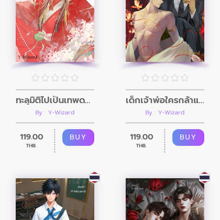
ทะลุมิติไปเป็นเทพดวงซวยในนิยายติ๊งต๊องแสนวุ่น
เด็กเจ้าพ่อใครกล้าแตะ (Omegaverse)
By : Y-Wizard
By : Y-Wizard
119.00
119.00
BUY
BUY
THB.
THB.