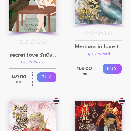
Merman in love เหนือมหาสมุทร
secret love รักนี้จองไว้ในใจ
By : Y-Wizard
By : Y-Wizard
169.00
BUY
THB.
149.00
BUY
THB.