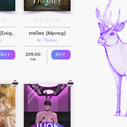
จับคู่อริทำเมีย (EnigmaXAlpha-BDMS)
ภพไพร (Mpreg)
บบ
By : ไร้รูปแบบ
259.00
BUY
BUY
THB.