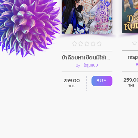
ทะลุ
ข้าคือมหาเซียนมิใช่เมียของพวกเจ้า
B
By : ไร้รูปแบบ
259.0
259.00
BUY
THB.
THB.