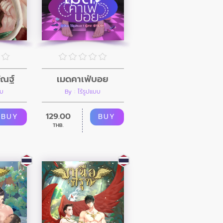
เมดคาเฟ่บอย
ัณฐ์
By : ไร้รูปแบบ
บบ
129.00
BUY
BUY
THB.