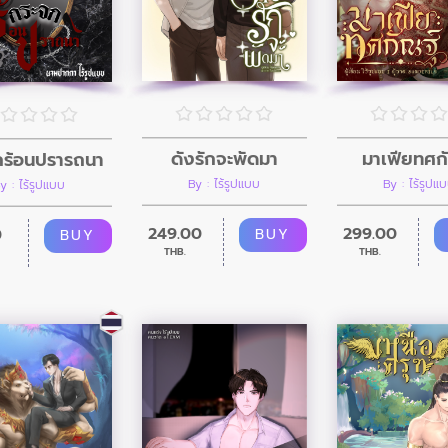
ดั่งรักจะพัดมา
มาเฟียทศก
กร้อนปรารถนา
By : ไร้รูปแบบ
By : ไร้รูปแ
y : ไร้รูปแบบ
249.00
299.00
0
BUY
BUY
THB.
THB.