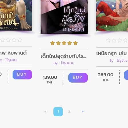
ภพ หิมพานต์
เหนือครุฑ เล่ม
เด็กใหม่สุดร้ายกับโรงเรียนประจำชายล้วน
y : ไร้รูปแบบ
By : ไร้รูปแ
By : ไร้รูปแบบ
0
BUY
289.00
139.00
BUY
THB.
THB.
«
1
2
»