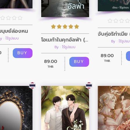
กมนุษย์ล่องหน
โอเมก้าในคุกอัลฟ่า (เคะแมน)
y : ไร้รูปแบบ
By : ไร้รูปแ
By : ไร้รูปแบบ
0
BUY
89.00
89.00
BUY
THB.
THB.