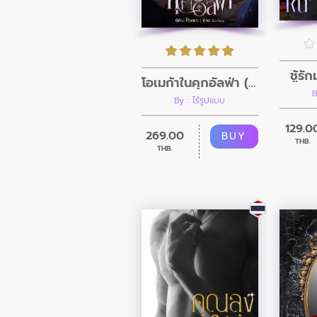
ชู้รั
โอเมก้าในคุกอัลฟ่า (4P-ฉบับเรื่องยาว)
B
By : ไร้รูปแบบ
129.0
269.00
BUY
THB.
THB.