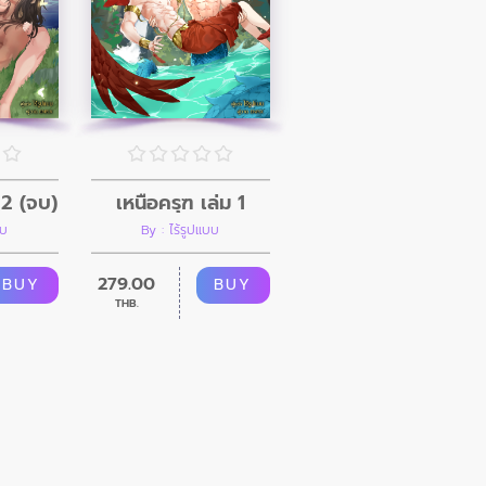
เหนือครุฑ เล่ม 1
 2 (จบ)
By : ไร้รูปแบบ
บบ
279.00
BUY
BUY
THB.