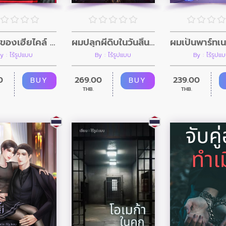
อินิกม่าของเฮียไคล์ (Mpreg)
ผมปลุกผีดิบในวันสิ้นโลก (อินิกม่าxอัลฟ่า)
y : ไร้รูปแบบ
By : ไร้รูปแบบ
By : ไร้รูปแ
0
269.00
239.00
BUY
BUY
THB.
THB.