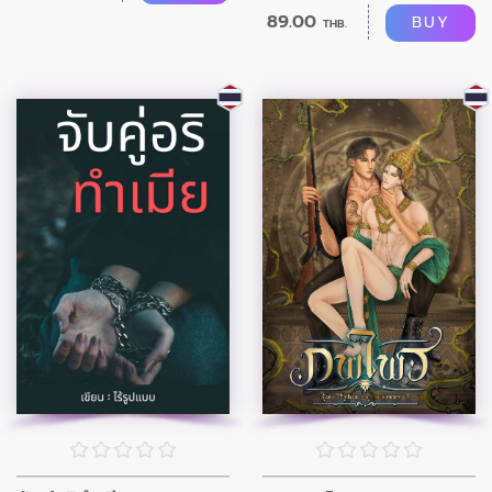
89.00
BUY
THB.