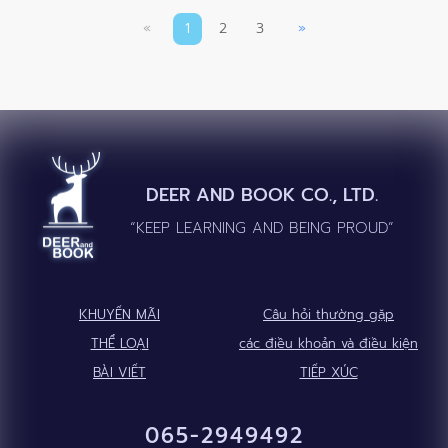
«
1
2
3
»
DEER AND BOOK CO., LTD.
“KEEP LEARNING AND BEING PROUD”
KHUYẾN MÃI
Câu hỏi thường gặp
THỂ LOẠI
các điều khoản và điều kiện
BÀI VIẾT
TIẾP XÚC
065-2949492