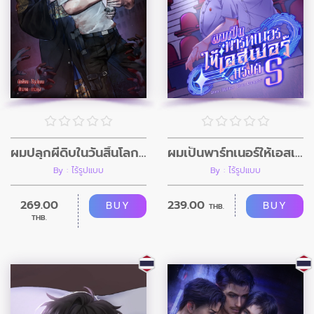
ผมปลุกผีดิบในวันสิ้นโลก (อินิกม่าxอัลฟ่า)
ผมเป็นพาร์ทเนอร์ให้เอสเปอร์แรงค์ S
By : ไร้รูปแบบ
By : ไร้รูปแบบ
269.00
239.00
BUY
BUY
THB.
THB.