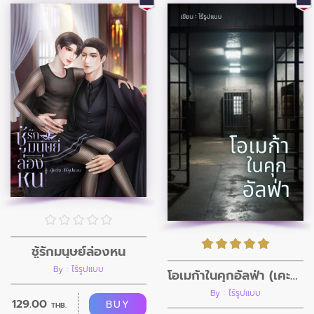
ชู้รักมนุษย์ล่องหน
By : ไร้รูปแบบ
โอเมก้าในคุกอัลฟ่า (เคะแมน)
By : ไร้รูปแบบ
129.00
BUY
THB.