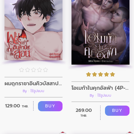
ผมถูกราชาอินคิวบัสสาปสั่งสอน
โอเมก้าในคุกอัลฟ่า (4P-ฉบับเรื่องยาว)
By : ไร้รูปแบบ
By : ไร้รูปแบบ
129.00
BUY
THB.
269.00
BUY
THB.