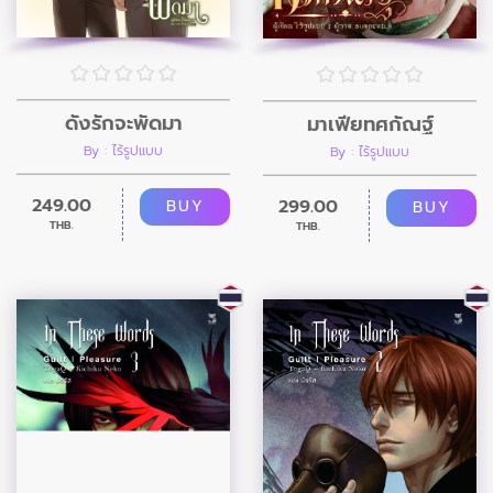
ดั่งรักจะพัดมา
มาเฟียทศกัณฐ์
By : ไร้รูปแบบ
By : ไร้รูปแบบ
249.00
299.00
BUY
BUY
THB.
THB.