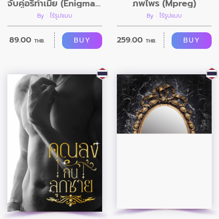
จับคู่อริทำเมีย (EnigmaXAlpha-BDMS)
ภพไพร (Mpreg)
By : ไร้รูปแบบ
By : ไร้รูปแบบ
89.00
259.00
BUY
BUY
THB.
THB.