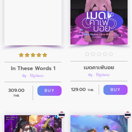
เมดคาเฟ่บอย
In These Words 1
By : ไร้รูปแบบ
By : ไร้รูปแบบ
129.00
BUY
309.00
BUY
THB.
THB.