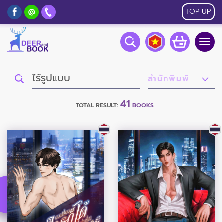
TOP UP
Togg
navig
41
TOTAL RESULT:
BOOKS