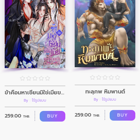
ทะลุภพ หิมพานต์
ข้าคือมหาเซียนมิใช่เมียของพวกเจ้า
By : ไร้รูปแบบ
By : ไร้รูปแบบ
259.00
BUY
259.00
BUY
THB.
THB.