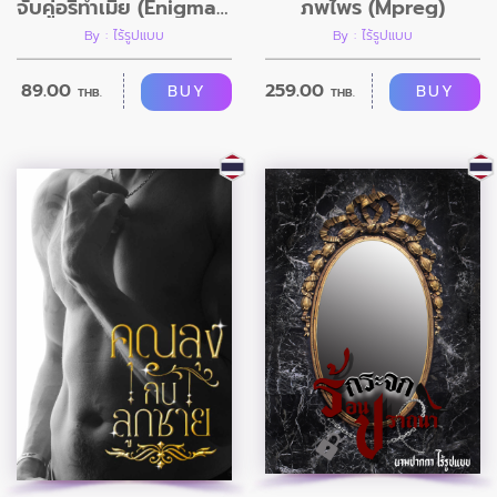
จับคู่อริทำเมีย (EnigmaXAlpha-BDMS)
ภพไพร (Mpreg)
By : ไร้รูปแบบ
By : ไร้รูปแบบ
89.00
259.00
BUY
BUY
THB.
THB.