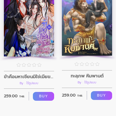
ทะลุภพ หิมพานต์
ข้าคือมหาเซียนมิใช่เมียของพวกเจ้า
By : ไร้รูปแบบ
By : ไร้รูปแบบ
259.00
BUY
259.00
BUY
THB.
THB.