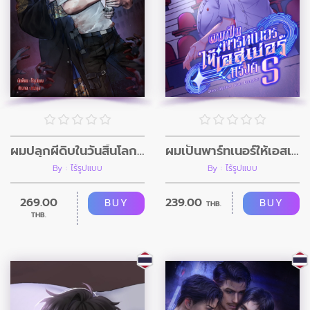
ผมปลุกผีดิบในวันสิ้นโลก (อินิกม่าxอัลฟ่า)
ผมเป็นพาร์ทเนอร์ให้เอสเปอร์แรงค์ S
By : ไร้รูปแบบ
By : ไร้รูปแบบ
269.00
239.00
BUY
BUY
THB.
THB.