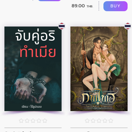
89.00
BUY
THB.