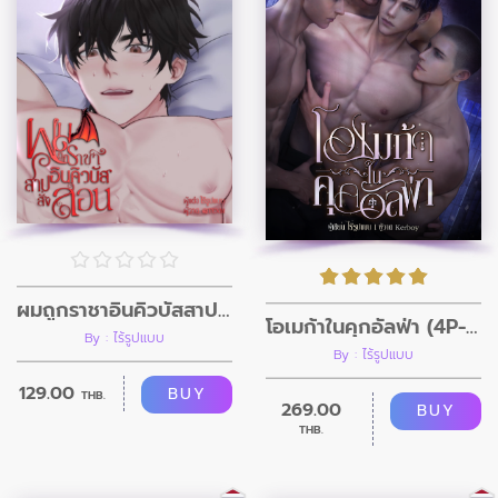
ผมถูกราชาอินคิวบัสสาปสั่งสอน
โอเมก้าในคุกอัลฟ่า (4P-ฉบับเรื่องยาว)
By : ไร้รูปแบบ
By : ไร้รูปแบบ
129.00
BUY
THB.
269.00
BUY
THB.