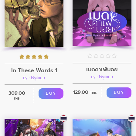
เมดคาเฟ่บอย
In These Words 1
By : ไร้รูปแบบ
By : ไร้รูปแบบ
129.00
BUY
309.00
BUY
THB.
THB.