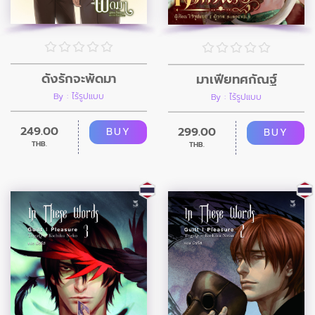
ดั่งรักจะพัดมา
มาเฟียทศกัณฐ์
By : ไร้รูปแบบ
By : ไร้รูปแบบ
249.00
299.00
BUY
BUY
THB.
THB.