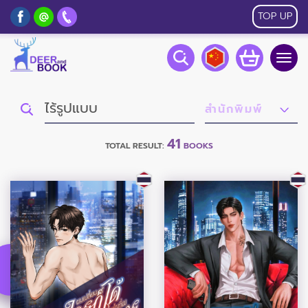
TOP UP
Togg
navig
41
TOTAL RESULT:
BOOKS