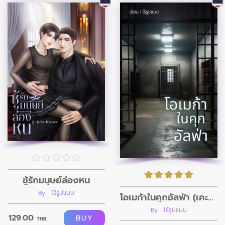
ชู้รักมนุษย์ล่องหน
By : ไร้รูปแบบ
โอเมก้าในคุกอัลฟ่า (เคะแมน)
By : ไร้รูปแบบ
129.00
BUY
THB.