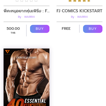
พี่คะหนูอยากหุ่นเฟิร์ม : FJ COMIC VOL 2
FJ COMICS KICKSTART
By : WARRIX
By : WARRIX
500.00
FREE
BUY
BUY
THB.