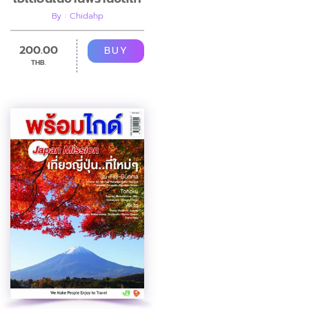
By : Chidahp
200.00
BUY
THB.