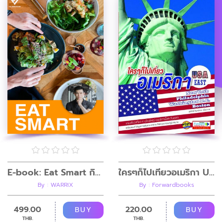
ใครๆก็ไปเที่ยวอเมริกา USA EAST
E-book: Eat Smart กินอย่างฉลาด ไม่ต้องคำนวณ
By : Forwardbooks
By : WARRIX
220.00
499.00
BUY
BUY
THB.
THB.