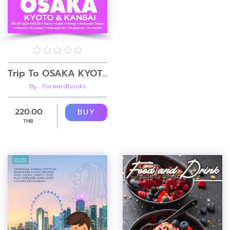
Trip To OSAKA KYOTO & KANSAI
By : Forwardbooks
220.00
BUY
THB.