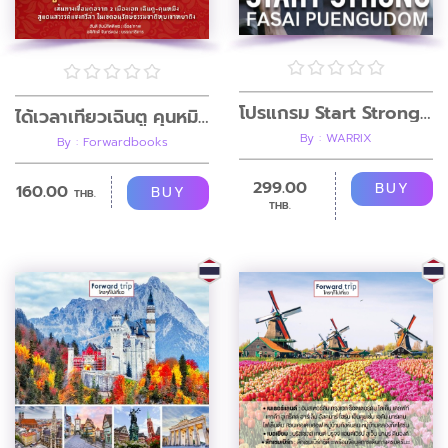
โปรแกรม Start Strong ปูพื้นฐานการออกกำลังกายให้เป็น + Video
ได้เวลาเที่ยวเฉินตู คุนหมิง สู่หย่าติงแดนสวรรค์
By : WARRIX
By : Forwardbooks
299.00
BUY
160.00
BUY
THB.
THB.