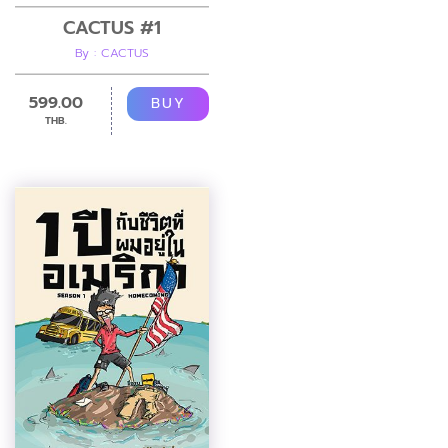
CACTUS #1
By : CACTUS
599.00
BUY
THB.