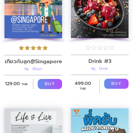
Drink #3
เที่ยวกับลูก@Singapore
By : Drink
By : สิรินดา
499.00
129.00
BUY
BUY
THB.
THB.