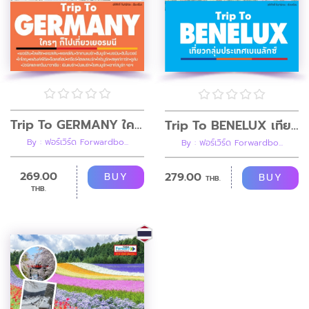
Trip To GERMANY ใครๆก็ไปเที่ยวเยอรมนี
Trip To BENELUX เที่ยวกลุ่มประเทศเบเนลักซ์ เนเธอร์แลนด์ เบลเยียม ลักเซมเบิร์ก
By : ฟอร์เวิร์ด Forwardbo...
By : ฟอร์เวิร์ด Forwardbo...
269.00
279.00
BUY
BUY
THB.
THB.