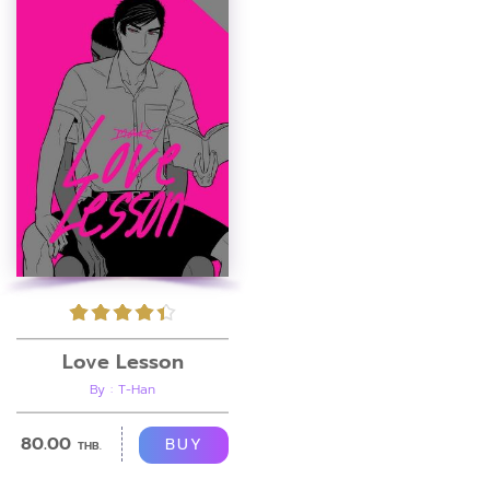
Love Lesson
By : T-Han
80.00
BUY
THB.