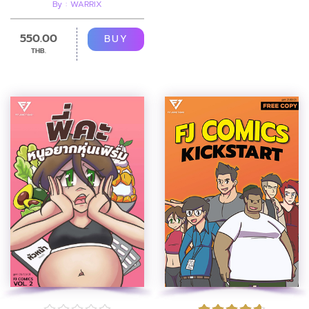
By : WARRIX
550.00
BUY
THB.