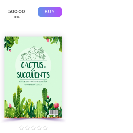
500.00
BUY
THB.