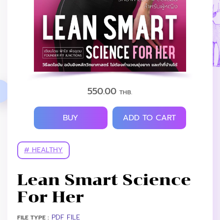
550.00
THB.
BUY
ADD TO CART
# HEALTHY
Lean Smart Science
For Her
PDF FILE
FILE TYPE :