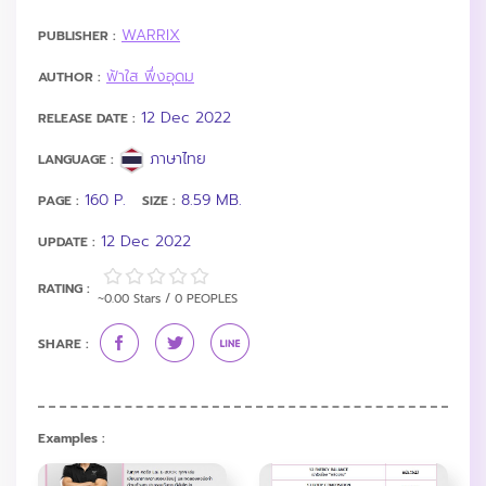
WARRIX
PUBLISHER :
ฟ้าใส พึ่งอุดม
AUTHOR :
12 Dec 2022
RELEASE DATE :
ภาษาไทย
LANGUAGE :
160 P.
8.59 MB.
PAGE :
SIZE :
12 Dec 2022
UPDATE :
RATING :
~0.00 Stars / 0 PEOPLES
SHARE :
Examples :