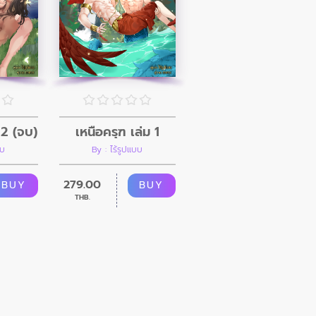
เหนือครุฑ เล่ม 1
 2 (จบ)
By : ไร้รูปแบบ
บบ
279.00
BUY
BUY
THB.