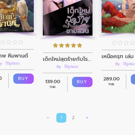
ภพ หิมพานต์
เหนือครุฑ เล่ม
เด็กใหม่สุดร้ายกับโรงเรียนประจำชายล้วน
y : ไร้รูปแบบ
By : ไร้รูปแ
By : ไร้รูปแบบ
0
BUY
289.00
139.00
BUY
THB.
THB.
«
1
2
»