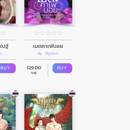
เมดคาเฟ่บอย
ัณฐ์
By : ไร้รูปแบบ
บบ
129.00
BUY
BUY
THB.