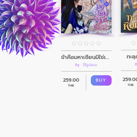
ทะลุ
ข้าคือมหาเซียนมิใช่เมียของพวกเจ้า
B
By : ไร้รูปแบบ
259.0
259.00
BUY
THB.
THB.