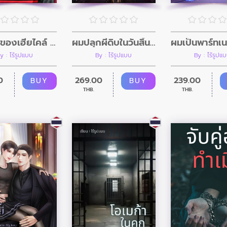
อินิกม่าของเฮียไคล์ (Mpreg)
ผมปลุกผีดิบในวันสิ้นโลก (อินิกม่าxอัลฟ่า)
y : ไร้รูปแบบ
By : ไร้รูปแบบ
By : ไร้รูปแ
0
269.00
239.00
BUY
BUY
THB.
THB.