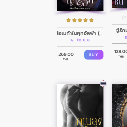
ชู้รั
โอเมก้าในคุกอัลฟ่า (4P-ฉบับเรื่องยาว)
B
By : ไร้รูปแบบ
129.0
269.00
BUY
THB.
THB.