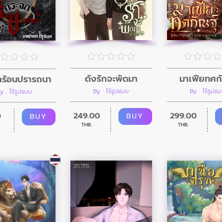
ดั่งรักจะพัดมา
มาเฟียทศก
กร้อนปรารถนา
By : ไร้รูปแบบ
By : ไร้รูปแ
y : ไร้รูปแบบ
249.00
299.00
0
BUY
BUY
THB.
THB.