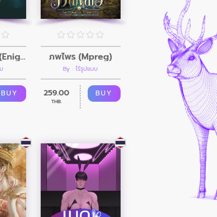
จับคู่อริทำเมีย (EnigmaXAlpha-BDMS)
ภพไพร (Mpreg)
บบ
By : ไร้รูปแบบ
259.00
BUY
BUY
THB.